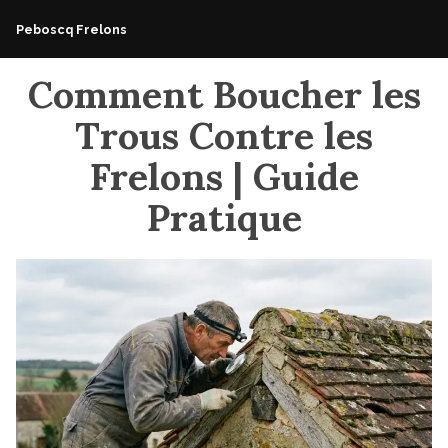
Accéder
Peboscq Frelons
au
contenu
Comment Boucher les
Trous Contre les
Frelons | Guide
Pratique