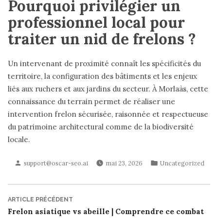
Pourquoi privilégier un
professionnel local pour
traiter un nid de frelons ?
Un intervenant de proximité connaît les spécificités du
territoire, la configuration des bâtiments et les enjeux
liés aux ruchers et aux jardins du secteur. À Morlaàs, cette
connaissance du terrain permet de réaliser une
intervention frelon sécurisée, raisonnée et respectueuse
du patrimoine architectural comme de la biodiversité
locale.
Publié
Publié
support@oscar-seo.ai
mai 23, 2026
Uncategorized
par
dans
Article
ARTICLE PRÉCÉDENT
Navigation
précédent :
Frelon asiatique vs abeille | Comprendre ce combat