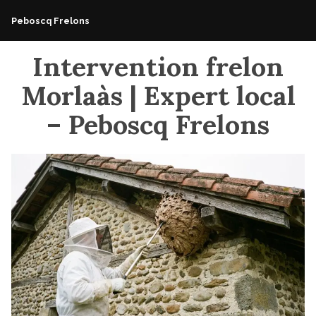
Accéder
Peboscq Frelons
au
contenu
Intervention frelon
Morlaàs | Expert local
– Peboscq Frelons